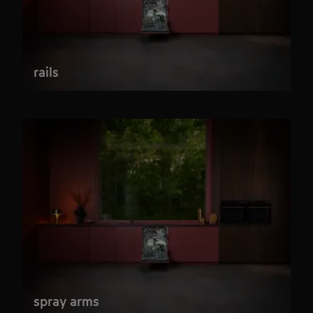
rails
spray arms