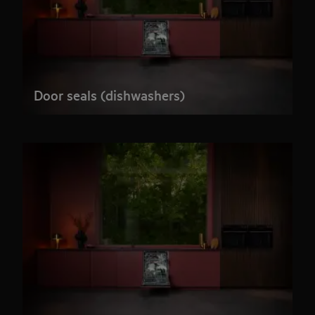
Door seals (dishwashers)