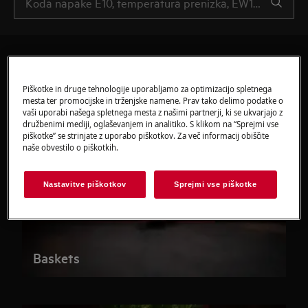
Piškotke in druge tehnologije uporabljamo za optimizacijo spletnega
mesta ter promocijske in trženjske namene. Prav tako delimo podatke o
vaši uporabi našega spletnega mesta z našimi partnerji, ki se ukvarjajo z
družbenimi mediji, oglaševanjem in analitiko. S klikom na “Sprejmi vse
piškotke” se strinjate z uporabo piškotkov. Za več informacij obiščite
naše obvestilo o piškotkih.
Nastavitve piškotkov
Sprejmi vse piškotke
Baskets