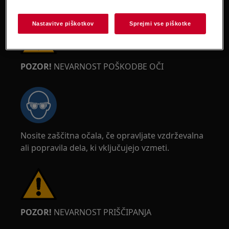
ostrih robov.
Nastavitve piškotkov
Sprejmi vse piškotke
POZOR!
NEVARNOST POŠKODBE OČI
Nosite zaščitna očala, če opravljate vzdrževalna
ali popravila dela, ki vključujejo vzmeti.
POZOR!
NEVARNOST PRIŠČIPANJA