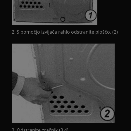
2. S pomočjo izvijača rahlo odstranite ploščo. (2)
3. Odstranite zračnik (3,4)