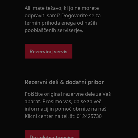
Ali imate težavo, ki jo ne morete
odpraviti sami? Dogovorite se za
termin prihoda enega od naših
pooblaščenih serviserjev.
Rezerviraj servis
Rezervni deli & dodatni pribor
Poiščite original rezervne dele za Vaš
aparat. Prosimo vas, da se za več
informacij in pomoč obrnite na naš
Klicni center na tel. št: 012425730
Do spletne trgovine