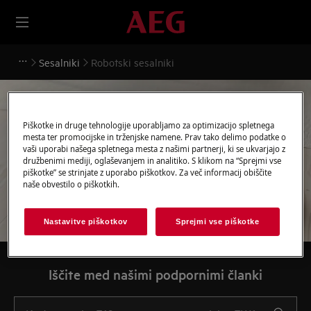
Sesalniki
Robotski sesalniki
Piškotke in druge tehnologije uporabljamo za optimizacijo spletnega
mesta ter promocijske in trženjske namene. Prav tako delimo podatke o
Podpora za Robotski
vaši uporabi našega spletnega mesta z našimi partnerji, ki se ukvarjajo z
družbenimi mediji, oglaševanjem in analitiko. S klikom na “Sprejmi vse
sesalniki
piškotke” se strinjate z uporabo piškotkov. Za več informacij obiščite
naše obvestilo o piškotkih.
Nastavitve piškotkov
Sprejmi vse piškotke
Iščite med našimi podpornimi članki