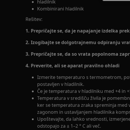
hladilnik
Kombinirani hladilnik
Rešitev:
1. Prepričajte se, da je napajanje izdelka pre
2. Izogibajte se dolgotrajnemu odpiranju vra
3. Prepričajte se, da so vrata popolnoma zapr
4. Preverite, ali se aparat pravilno ohladi
Izmerite temperaturo s termometrom, poto
postavljen v hladilnik.
Če je temperatura v hladilniku med +4 in +5 
Temperatura v središču živila je pomembne
ker se temperatura zraka spreminja med 
zagonom in ustavljanjem hladilnika kompr
Upoštevajte, da lahko vrednosti, izmerjen
odstopajo za ± 1–2 ° C ali več.