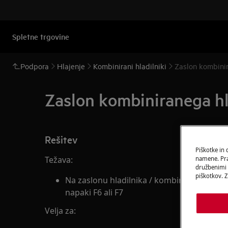
Spletne trgovine
Podpora
Hlajenje
Kombinirani hladilniki
Zaslon kombinir
Zaslon kombiniranega hl
Rešitev
Piškotke in
Težava:
namene. Prav
družbenimi m
piškotkov. Z
Na zaslonu hladilnika / kombiniranega hlad
napaki F6 ali F7
Velja za: