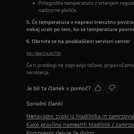
Prilagodite temperaturo z vrtenjem regul
nadzorne plošče.
5. Če temperatura v napravi trenutno povzroč
nekaj urah po tem, ko se temperatura povr
6. Obrnite se na pooblaščeni servisni center
tel:+38612425730
Če ti predlogi ne odpravijo težave, priporočam
serviserja.
Je bil ta članek v pomoč?
Sorodni članki
Nenavadni zvoki iz hladilnika in zamrzova
Kako pravilno namestiti hladilnik / zamrz
Kompresor deluje že dolgo