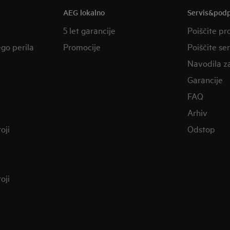
AEG lokalno
Servis&pod
5 let garancije
Poiščite pr
ego perila
Promocije
Poiščite se
Navodila z
Garancije
FAQ
Arhiv
oji
Odstop
oji