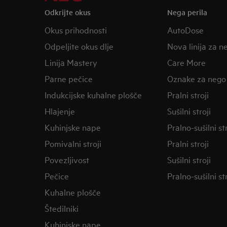
Odkrijte okus
Nega perila
Okus prihodnosti
AutoDose
Odpeljite okus dlje
Nova linija za n
Linija Mastery
Care More
Parne pečice
Oznake za nego
Indukcijske kuhalne plošče
Pralni stroji
Hlajenje
Sušilni stroji
Kuhinjske nape
Pralno-sušilni str
Pomivalni stroji
Pralni stroji
Povezljivost
Sušilni stroji
Pečice
Pralno-sušilni str
Kuhalne plošče
Štedilniki
Kuhinjske nape