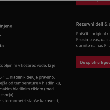
Rezervni deli & 
kinjeno
Poiščite original 
t
Prosimo vas, da s
obrnite na naš Kli
ta
Do spletne trgo
pljenim v kozarec vode, ki je
° C, hladilnik deluje pravilno.
jša od temperature v hladilniku,
vsakim hladilnim ciklom (med
esorja).
e s termometri slabše kakovosti,