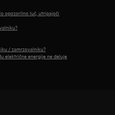
o opozorilno luč, utripajoči
valniku?
niku / zamrzovalniku?
u električne energije ne deluje