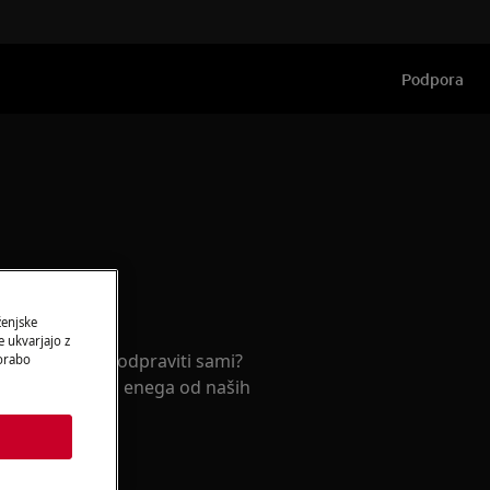
Podpora
rja
ženjske
 ukvarjajo z
ki jo ne morete odpraviti sami?
porabo
termin prihoda enega od naših
serjev.
s