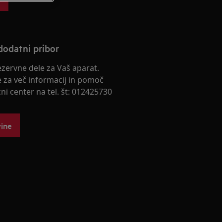
dodatni pribor
rezervne dele za Vaš aparat.
e za več informacij in pomoč
cni center na tel. št: 012425730
vine