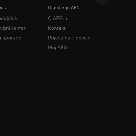
pora
O podjetju AEG
odajalca
O AEG-u
rvisni center
Kontakt
a uporabo
Prijava na e-novice
Moj AEG