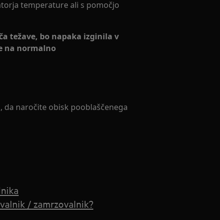
atorja temperature ali s pomočjo
a težave, bo napaka izginila v
ne na normalno
o, da naročite obisk pooblaščenega
lnika
ovalnik / zamrzovalnik?