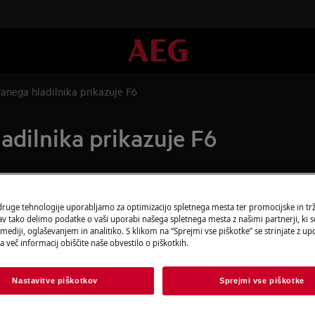
anega hladilnika prikazuje F6
adilnika prikazuje F6
Naročite servise
 druge tehnologije uporabljamo za optimizacijo spletnega mesta ter promocijske in tr
 tako delimo podatke o vaši uporabi našega spletnega mesta z našimi partnerji, ki se
Ali imate težavo, 
ediji, oglaševanjem in analitiko. S klikom na “Sprejmi vse piškotke” se strinjate z u
a več informacij obiščite naše obvestilo o piškotkih.
ilnika se prikaže sporočilo o
Dogovorite se za 
pooblaščenih servi
Nastavitve piškotkov
Sprejmi vse piškotke
Rezerviraj servi