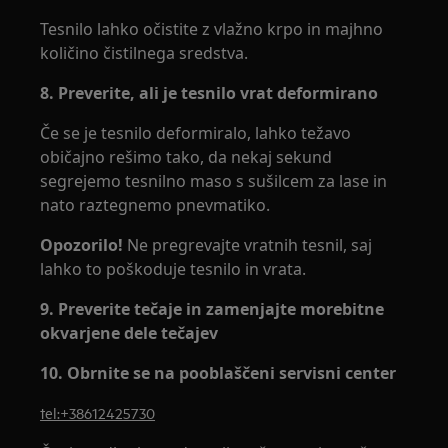
Tesnilo lahko očistite z vlažno krpo in majhno
količino čistilnega sredstva.
8. Preverite, ali je tesnilo vrat deformirano
Če se je tesnilo deformiralo, lahko težavo
običajno rešimo tako, da nekaj sekund
segrejemo tesnilno maso s sušilcem za lase in
nato raztegnemo pnevmatiko.
Opozorilo!
Ne pregrevajte vratnih tesnil, saj
lahko to poškoduje tesnilo in vrata.
9. Preverite tečaje in zamenjajte morebitne
okvarjene dele tečajev
10. Obrnite se na pooblaščeni servisni center
tel:+38612425730