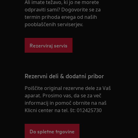
Ali imate težavo, ki jo ne morete
odpraviti sami? Dogovorite se za
termin prihoda enega od naših
pooblaščenih serviserjev.
Rezerviraj servis
Rezervni deli & dodatni pribor
Poiščite original rezervne dele za Vaš
aparat. Prosimo vas, da se za več
informacij in pomoč obrnite na naš
Klicni center na tel. št: 012425730
Do spletne trgovine