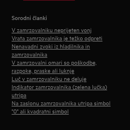
Sorodni članki
V zamrzovalniku neprijeten vonj
Vrata zamrzovalnika je težko odpreti
Nenavadni zvoki iz hladilnika in
zamrzovalnika
V zamrzovalni omari so poškodbe,
razpoke, praske ali luknje
Luč v zamrzovalniku ne deluje
Indikator zamrzovalnika (zelena lučka)
utripa
Na zaslonu zamrzovalnika utripa simbol
"0" ali kvadratni simbol