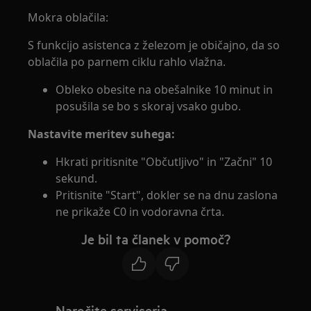
Mokra oblačila:
S funkcijo asistenca z železom je običajno, da so
oblačila po parnem ciklu rahlo vlažna.
Obleko obesite na obešalnike 10 minut in
posušila se bo s skoraj vsako gubo.
Nastavite meritev suhega:
Hkrati pritisnite "Občutljivo" in "Začni" 10
sekund.
Pritisnite "Start", dokler se na dnu zaslona
ne prikaže C0 in vodoravna črta.
Je bil ta članek v pomoč?
Naročite serviserja