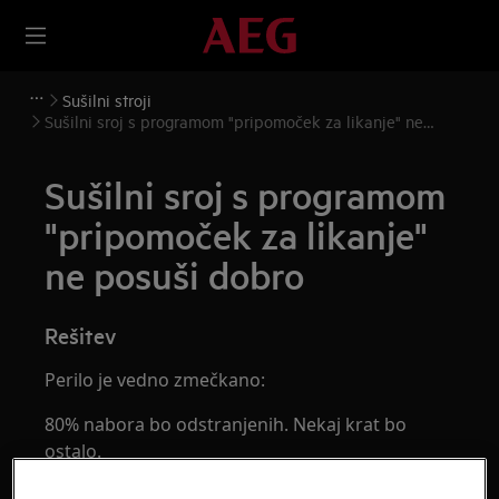
Sušilni stroji
Sušilni sroj s programom "pripomoček za likanje" ne
posuši dobro
Sušilni sroj s programom
"pripomoček za likanje"
ne posuši dobro
Rešitev
Perilo je vedno zmečkano:
80% nabora bo odstranjenih. Nekaj krat bo
ostalo.
Poskrbite za pravo količino perila (največ 5