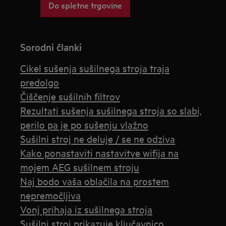
Do spletne trgovine
Sorodni članki
Cikel sušenja sušilnega stroja traja
predolgo
Čiščenje sušilnih filtrov
Rezultati sušenja sušilnega stroja so slabi,
perilo pa je po sušenju vlažno
Sušilni stroj ne deluje / se ne odziva
Kako ponastaviti nastavitve wifija na
mojem AEG sušilnem stroju
Naj bodo vaša oblačila na prostem
nepremočljiva
Vonj prihaja iz sušilnega stroja
Sušilni stroj prikazuje ključavnico