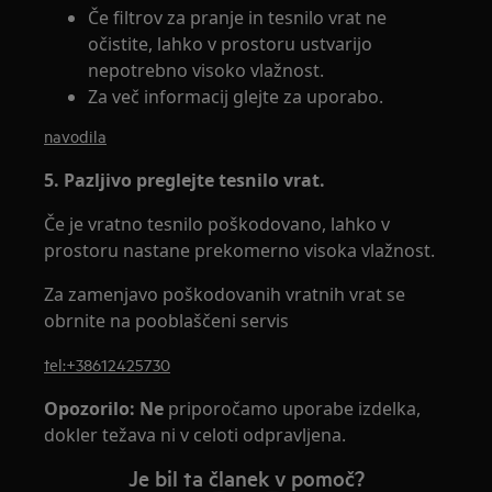
Če filtrov za pranje in tesnilo vrat ne
očistite, lahko v prostoru ustvarijo
nepotrebno visoko vlažnost.
Za več informacij glejte za uporabo.
navodila
5. Pazljivo preglejte tesnilo vrat.
Če je vratno tesnilo poškodovano, lahko v
prostoru nastane prekomerno visoka vlažnost.
Za zamenjavo poškodovanih vratnih vrat se
obrnite na pooblaščeni servis
tel:+38612425730
Opozorilo: Ne
priporočamo uporabe izdelka,
dokler težava ni v celoti odpravljena.
Je bil ta članek v pomoč?