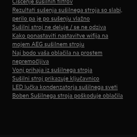
Čiščenje sušilnih filtrov
Rezultati sušenja sušilnega stroja so slabi,
perilo pa je po sušenju vlažno
Sušilni stroj ne deluje / se ne odziva
Kako ponastaviti nastavitve wifija na
mojem AEG sušilnem stroju
Naj bodo vaša oblačila na prostem
nepremočljiva
Vonj prihaja iz sušilnega stroja
Sušilni stroj prikazuje ključavnico
LED lučka kondenzatorja sušilnega sveti
Boben Sušilnega stroja poškoduje oblačila