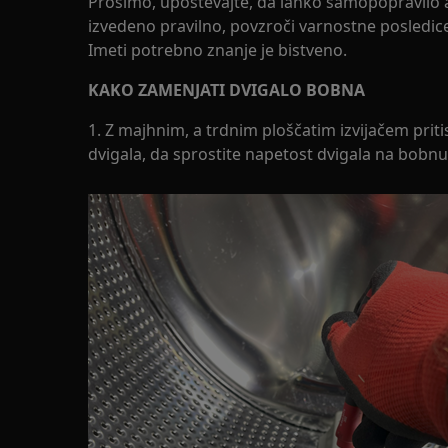
Prosimo, upoštevajte, da lahko samopopravilo a
izvedeno pravilno, povzroči varnostne posledice
Imeti potrebno znanje je bistveno.
KAKO ZAMENJATI DVIGALO BOBNA
1. Z majhnim, a trdnim ploščatim izvijačem prit
dvigala, da sprostite napetost dvigala na bobnu