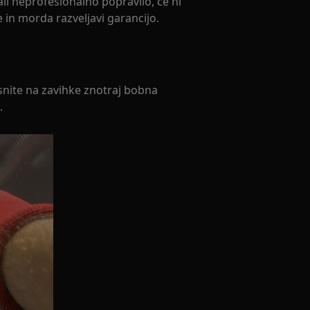
li neprofesionalno popravilo, če ni
 in morda razveljavi garancijo.
isnite na zavihke znotraj bobna
.