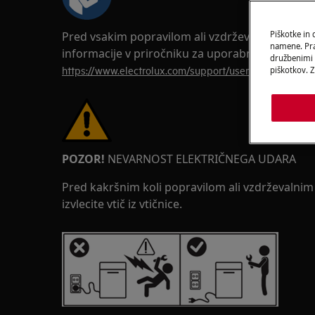
Pred vsakim popravilom ali vzdrževalnim poseg
Piškotke in
namene. Prav
informacije v priročniku za uporabnika vašega i
družbenimi m
https://www.electrolux.com/support/user-manuals/
piškotkov. Z
POZOR!
NEVARNOST ELEKTRIČNEGA UDARA
Pred kakršnim koli popravilom ali vzdrževalni
izvlecite vtič iz vtičnice.