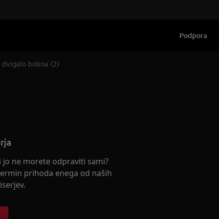
Podpora
i dvigalo bobna (2)
rja
ki jo ne morete odpraviti sami?
termin prihoda enega od naših
serjev.
s