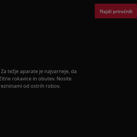
Najdi priročnik
Za težje aparate je najvarneje, da
čitne rokavice in obutev. Nosite
urezninami od ostrih robov.