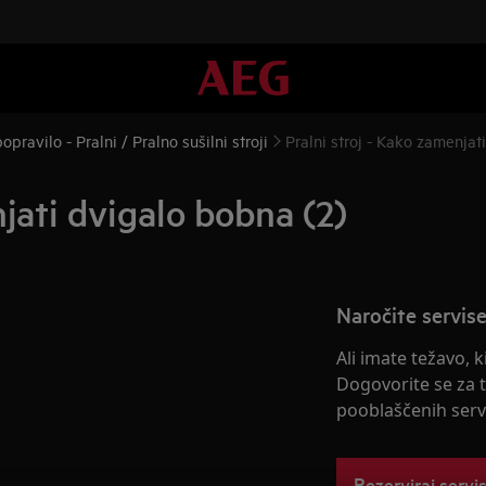
pravilo - Pralni / Pralno sušilni stroji
Pralni stroj - Kako zamenjat
njati dvigalo bobna (2)
Naročite servise
Ali imate težavo, 
Dogovorite se za 
pooblaščenih servi
Rezerviraj servi