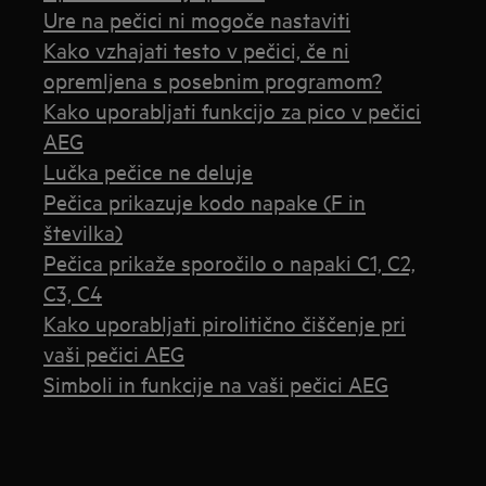
Ure na pečici ni mogoče nastaviti
Kako vzhajati testo v pečici, če ni
opremljena s posebnim programom?
Kako uporabljati funkcijo za pico v pečici
AEG
Lučka pečice ne deluje
Pečica prikazuje kodo napake (F in
številka)
Pečica prikaže sporočilo o napaki C1, C2,
C3, C4
Kako uporabljati pirolitično čiščenje pri
vaši pečici AEG
Simboli in funkcije na vaši pečici AEG