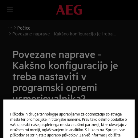
Pečice
Povezane naprave - Kakšno konfiguracijo je treba
nastaviti v programski opremi usmerjevalnika?
Povezane naprave -
Kakšno konfiguracijo je
treba nastaviti v
programski opremi
usmerjevalnika?
Rešitev
Piškotke in druge tehnologije uporabljamo za optimizacijo spletnega
mesta ter promocijske in trženjske namene. Prav tako delimo podatke o
vaši uporabi našega spletnega mesta z našimi partnerji, ki se ukvarjajo z
Vprašanje:
družbenimi mediji, oglaševanjem in analitiko. S klikom na “Sprejmi vse
piškotke” se strinjate z uporabo piškotkov. Za več informacij obiščite