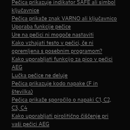
Pečica prikazuje indikator SAFE ali simbol
ključavnice
Pečica prikaže znak VARNO ali ključavnico
Uporaba funkcije pečice
Ure na pečici ni mogoče nastaviti
Kako vzhajati testo v pečici, če ni
opremljena s posebnim programom?
Kako uporabljati funkcijo za pico v pečici
AEG
Lučka pečice ne deluje
Pečica prikazuje kodo napake (F in
številka)
Pečica prikaže sporočilo o napaki C1, C2,
C3, C4
Kako uporabljati pirolitično čiščenje pri
vaši pečici AEG