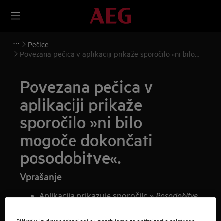
Pečice
Povezana pečica v aplikaciji prikaže sporočilo »ni bilo
mogoče dokončati posodobitve«.
Povezana pečica v
aplikaciji prikaže
sporočilo »ni bilo
mogoče dokončati
posodobitve«.
Vprašanje
Aplikacija prikazuje sporočilo »
Posodobitve
ni bilo mogoče dokončati
«