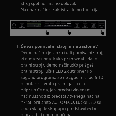
stroj spet normalno deloval.
Na enak način se aktivira demo funkcija.
Če vaš pomivalni stroj nima zaslona
V
Demo načinu je lahko tudi pomivalni stroj,
ki nima zaslona. Kako prepoznati, da je
pralni stroj v demo načinu:Ko prižgeš
pralni stroj, lučka LED 2x utripne? Po
zagonu programa se ne zgodi nič, po 5-10
minutah se vrata pralnega stroja
odprejo.Če da, je v predstavitvenem
načinu.Izhod iz predstavitvenega načina:
hkrati pritisnite AUTO+ECO. Lučke LED se
bodo vklopile skupaj in predstavitev bi
morala biti onemogočena.