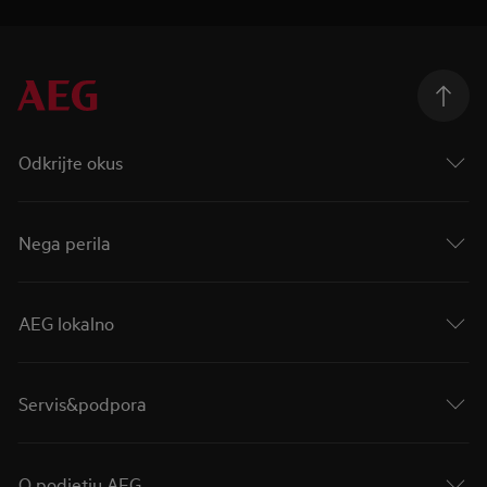
Odkrijte okus
Nega perila
AEG lokalno
Servis&podpora
O podjetju AEG