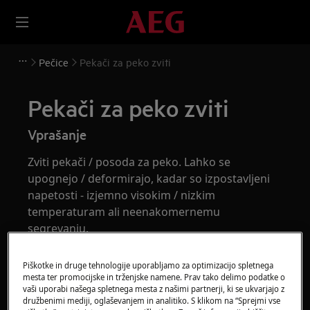
Pečice
Pekači za peko zviti
Pekači za peko zviti
Vprašanje
Zviti pekači / posoda za peko. Lahko se
upognejo / deformirajo, kadar so izpostavljeni
napetosti - izjemno visokim / nizkim
temperaturam ali neenakomernemu
segrevanju.
Velja za
Piškotke in druge tehnologije uporabljamo za optimizacijo spletnega
mesta ter promocijske in trženjske namene. Prav tako delimo podatke o
vaši uporabi našega spletnega mesta z našimi partnerji, ki se ukvarjajo z
Vgrajena pečica
družbenimi mediji, oglaševanjem in analitiko. S klikom na “Sprejmi vse