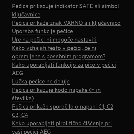
Pečica prikazuje indikator SAFE ali simbol
ključavnice
Pečica prikaže znak VARNO ali ključavnico
Uporaba funkcije pečice
Ure na pečici ni mogoče nastaviti
Kako vzhajati testo v pečici, če ni
opremljena s posebnim programom?
Kako uporabljati funkcijo za pico v pečici
AEG
Lučka pečice ne deluje
Pečica prikazuje kodo napake (F in
številka)
Pečica prikaže sporočilo o napaki C1, C2,
C3, C4
Kako uporabljati pirolitično čiščenje pri
vaši pečici AEG