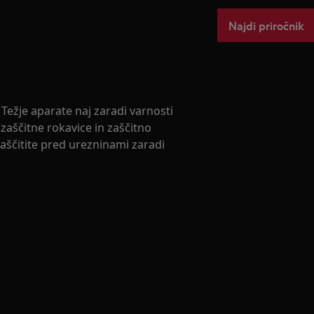
Najdi priročnik
Težje aparate naj zaradi varnosti
zaščitne rokavice in zaščitno
zaščitite pred urezninami zaradi