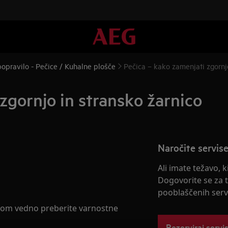
opravilo - Pečice / Kuhalne plošče
Pečica – kako zamenjati zgornj
zgornjo in stransko žarnico
Naročite servise
Ali imate težavo, 
Dogovorite se za 
pooblaščenih servi
gom vedno preberite varnostne
Rezerviraj servi