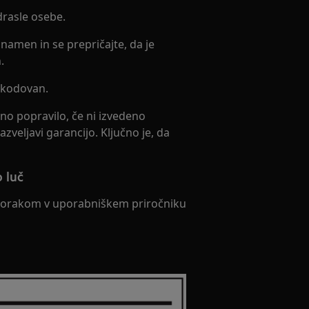
drasle osebe.
namen in se prepričajte, da je
.
oškodovan.
no popravilo, če ni izvedeno
zveljavi garancijo. Ključno je, da
 luč
 korakom v uporabniškem priročniku