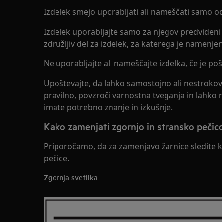
Izdelek smejo uporabljati ali nameščati samo o
Izdelek uporabljajte samo za njegov predvideni 
združljiv del za izdelek, za katerega je namenjen
Ne uporabljajte ali nameščajte izdelka, če je p
Upoštevajte, da lahko samostojno ali nestrokov
pravilno, povzroči varnostna tveganja in lahko ra
imate potrebno znanje in izkušnje.
Kako zamenjati zgornjo in stransko pečico
Priporočamo, da za zamenjavo žarnice sledite
pečice.
Zgornja svetilka