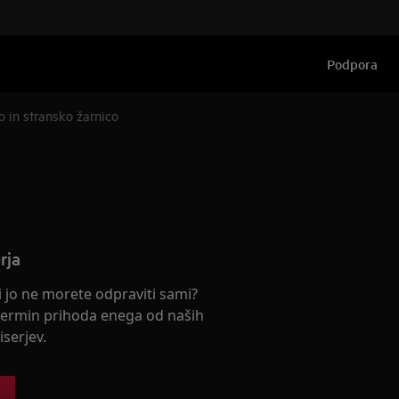
Podpora
o in stransko žarnico
rja
ki jo ne morete odpraviti sami?
termin prihoda enega od naših
serjev.
s