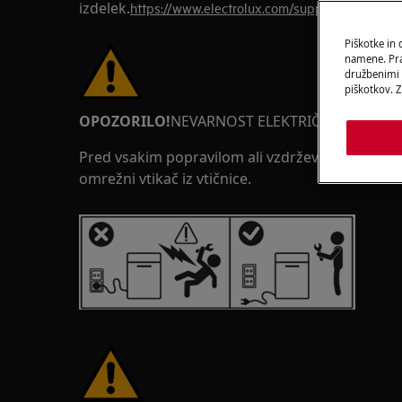
izdelek.
https://www.electrolux.com/support/user-man
Piškotke in
namene. Prav
družbenimi m
piškotkov. Z
OPOZORILO!
NEVARNOST ELEKTRIČNEGA UDA
Pred vsakim popravilom ali vzdrževalnim posegom
omrežni vtikač iz vtičnice.