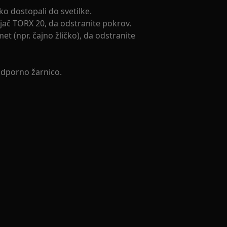
ko dostopali do svetilke.
vijač TORX 20, da odstranite pokrov.
t (npr. čajno žličko), da odstranite
odporno žarnico.