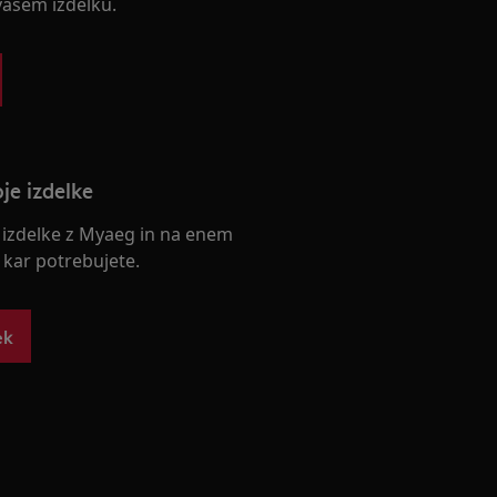
ašem izdelku.
oje izdelke
e izdelke z Myaeg in na enem
 kar potrebujete.
ek