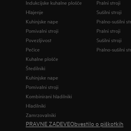
Indukcijske kuhalne plošče
Pralni stroji
Hlajenje
Sušilni stroji
Kuhinjske nape
Pralno-sušilni str
Pomivalni stroji
Pralni stroji
Povezljivost
Sušilni stroji
Pečice
Pralno-sušilni str
Kuhalne plošče
Štedilniki
Kuhinjske nape
Pomivalni stroji
Kombinirani hladilniki
Hladilniki
Zamrzovalniki
PRAVNE ZADEVE
Obvestilo o piškotkih