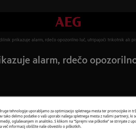
ilnik prikazuje alarm, rdečo opozorilno luč, utripajoči trikotnik ali p
kazuje alarm, rdečo opozorilno 
Naročite servise
Ali imate težavo, 
 druge tehnologije uporabljamo za optimizacijo spletnega mesta ter promocijske in tr
 tako delimo podatke o vaši uporabi našega spletnega mesta z našimi partnerji, ki se
Dogovorite se za 
ediji, oglaševanjem in analitiko. S klikom na “Sprejmi vse piškotke” se strinjate z u
pooblaščenih servi
a več informacij obiščite naše obvestilo o piškotkih.
 previsoka temperatura