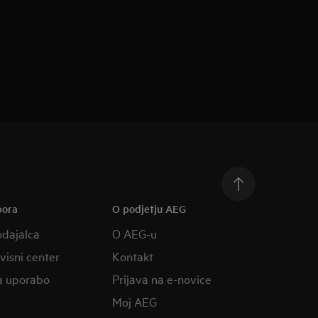
pora
O podjetju AEG
odajalca
O AEG-u
rvisni center
Kontakt
a uporabo
Prijava na e-novice
Moj AEG