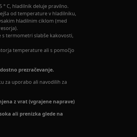
° C, hladilnik deluje pravilno.
jša od temperature v hladilniku,
vsakim hladilnim ciklom (med
esorja).
e s termometri slabše kakovosti,
atorja temperature ali s pomočjo
zadostno prezračevanje.
u za uporabo ali navodilih za
anjena z vrat (vgrajene naprave)
isoka ali prenizka glede na