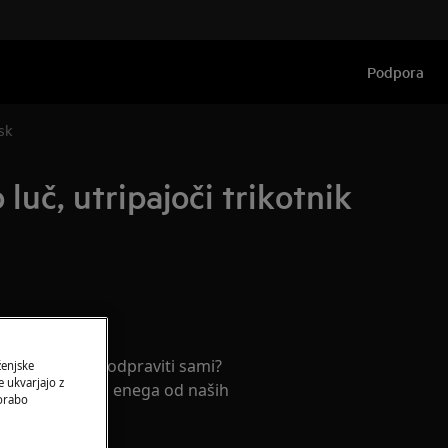
Podpora
isk
luč, utripajoči trikotnik
rja
ki jo ne morete odpraviti sami?
ženjske
 ukvarjajo z
termin prihoda enega od naših
porabo
serjev.