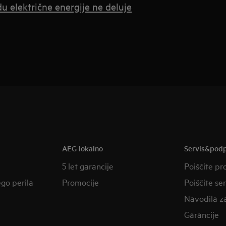
u električne energije ne deluje
AEG lokalno
Servis&pod
5 let garancije
Poiščite pr
ego perila
Promocije
Poiščite se
Navodila z
Garancije