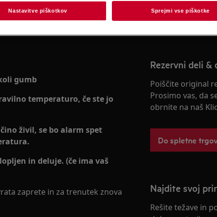
Nastavitve piškotkov
Sprejmi vse piškotke
Rezerviraj servi
Rezervni deli & 
 koli gumb
Poiščite original 
Prosimo vas, da s
ravilno temperaturo, če ste jo
obrnite na naš Kli
čino živil, se bo alarm spet
Do spletne trgo
eratura.
lopljen in deluje. (če ima vaš
Najdite svoj pri
vrata zaprete in za trenutek znova
Rešite težave in p