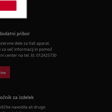
s
dodatni pribor
rezervne dele za Vaš aparat.
e za več informacij in pomoč
cni center na tel. št: 012425730
vine
ročnik za izdelek
oiščite navodila ali drugo