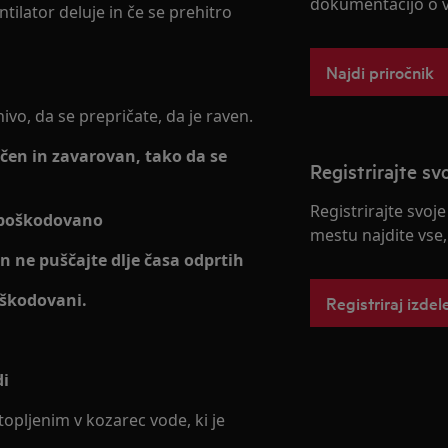
dokumentacijo o v
ntilator deluje in če se prehitro
Najdi priročnik
ivo, da se prepričate, da je raven.
ščen in zavarovan, tako da se
Registrirajte sv
Registrirajte svoj
 nepoškodovano
mestu najdite vse,
in ne puščajte dlje časa odprtih
poškodovani.
Registriraj izdel
di
pljenim v kozarec vode, ki je