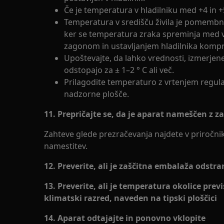
Če je temperatura v hladilniku med +4 in +5 
Temperatura v središču živila je pomembne
ker se temperatura zraka spreminja med 
zagonom in ustavljanjem hladilnika kompr
Upoštevajte, da lahko vrednosti, izmerjen
odstopajo za ± 1–2 ° C ali več.
Prilagodite temperaturo z vrtenjem regul
nadzorne plošče.
11. Prepričajte se, da je aparat nameščen z 
Zahteve glede prezračevanja najdete v priročnik
namestitev.
12. Preverite, ali je zaščitna embalaža odstr
13. Preverite, ali je temperatura okolice prev
klimatski razred, naveden na tipski ploščici
14. Aparat odtajajte in ponovno vklopite