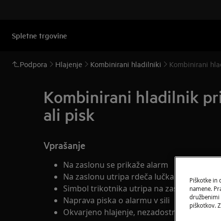
Spletne trgovine
Podpora
Hlajenje
Kombinirani hladilniki
Kombinirani hlad
Kombinirani hladilnik pri
ali pisk
Vprašanje
Na zaslonu se prikaže alarm
Na zaslonu utripa rdeča lučka
Piškotke in
Simbol trikotnika utripa na zaslonu
namene. Prav
družbenimi m
Naprava piska o alarmu v sili
piškotkov. Z
Okvarjeno hlajenje, nezadostno hlajenje,