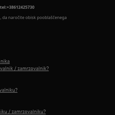
 tel:+38612425730
o, da naročite obisk pooblaščenega
lnika
ovalnik / zamrzovalnik?
valniku?
niku / zamrzovalniku?