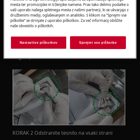
mesta ter promocijske in trženjske namene. Prav tako delimo podatke o
Upoštevajte, da lahko samopopravljanje ali
vaši uporabi našega spletnega mesta z našimi partnerji, ki se ukvarjajo z
družbenimi mediji, oglaševanjem in analitiko. S klikom na “Sprejmi vse
nestrokovno popravilo povzroči varnostne posledice,
piškotke” se strinjate z uporabo piškotkov. Za več informacij obiščite
če ni pravilno izvedeno
naše obvestilo o piškotkih.
KAKO ZAMENITI TESNILO
Nastavitve piškotkov
Sprejmi vse piškotke
KORAK 1 Izvlecite tesnilo iz 4 vogalov. (Začnite z
vogala.)
KORAK 2 Odstranite tesnilo na vsaki strani