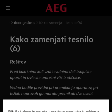
door gaskets
Kako zamenjati tesnilo (6)
Kako zamenjati tesnilo
(6)
Rešitev
Pred kakršnimi koli vzdrževalnimi deli izključite
aparat in izvlecite omrežni vtič iz
vtičnice.
Vedno bodite previdni pri premikanju aparatov, pri
težkih napravah ga morata premikati dve osebi.
Vedno uporabljajte zaščitne rokavice in zaprto
obutev.
Piškotke in druge tehnologije uporabljamo za optimizacijo spletnega