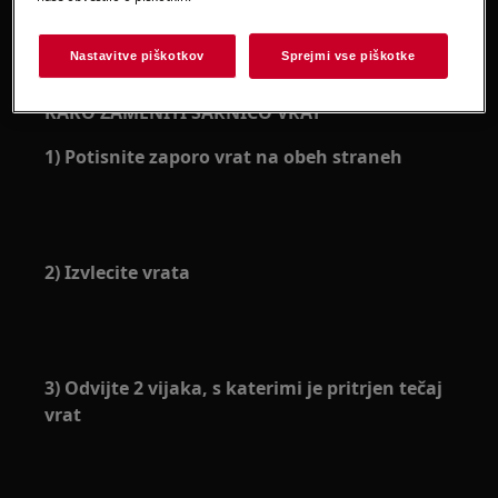
Upoštevajte, da lahko samopopravljanje ali
nestrokovno popravilo povzroči varnostne posledice,
Nastavitve piškotkov
Sprejmi vse piškotke
če ni pravilno izvedeno
KAKO ZAMENITI ŠARNICO VRAT
1) Potisnite zaporo vrat na obeh straneh
2) Izvlecite vrata
3) Odvijte 2 vijaka, s katerimi je pritrjen tečaj
vrat