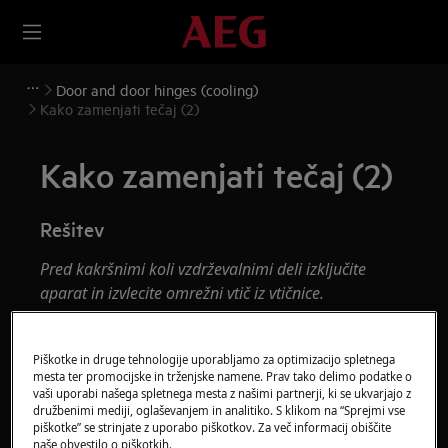
Door and door hinges (cooling)
Kako zamenjati tečaj (2)
Kako zamenjati tečaj (2)
Rešitev
Pred kakršnimi koli vzdrževalnimi deli izključite
aparat in izvlecite omrežni vtič iz
vtičnice.
Vedno bodite previdni pri premikanju aparatov, pri
težkih napravah ga morata premikati dve osebi.
Piškotke in druge tehnologije uporabljamo za optimizacijo spletnega
mesta ter promocijske in trženjske namene. Prav tako delimo podatke o
Vedno uporabljajte zaščitne rokavice in zaprto
vaši uporabi našega spletnega mesta z našimi partnerji, ki se ukvarjajo z
družbenimi mediji, oglaševanjem in analitiko. S klikom na “Sprejmi vse
obutev.
piškotke” se strinjate z uporabo piškotkov. Za več informacij obiščite
naše obvestilo o piškotkih.