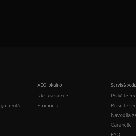
AEG lokalno
Servis&pod
5 let garancije
Poiščite pr
ego perila
Promocije
Poiščite se
Navodila z
Garancije
FAQ