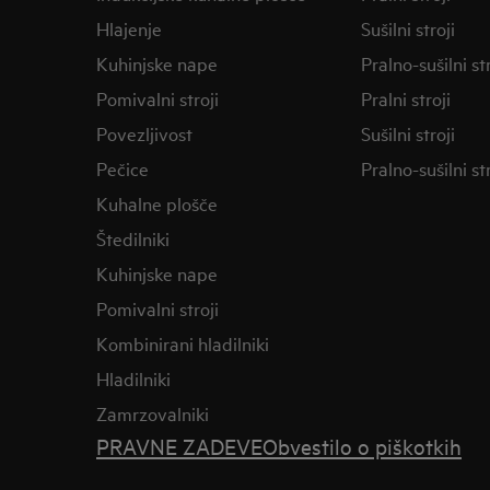
Hlajenje
Sušilni stroji
Kuhinjske nape
Pralno-sušilni str
Pomivalni stroji
Pralni stroji
Povezljivost
Sušilni stroji
Pečice
Pralno-sušilni str
Kuhalne plošče
Štedilniki
Kuhinjske nape
Pomivalni stroji
Kombinirani hladilniki
Hladilniki
Zamrzovalniki
PRAVNE ZADEVE
Obvestilo o piškotkih