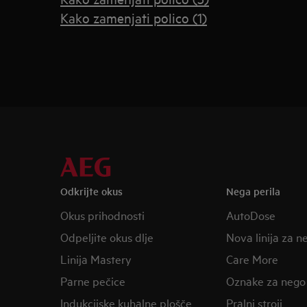
Kako zamenjati polico (1)
Odkrijte okus
Nega perila
Okus prihodnosti
AutoDose
Odpeljite okus dlje
Nova linija za n
Linija Mastery
Care More
Parne pečice
Oznake za nego
Indukcijske kuhalne plošče
Pralni stroji