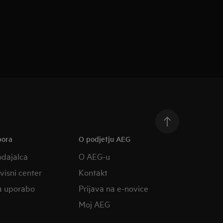
pora
O podjetju AEG
odajalca
O AEG-u
rvisni center
Kontakt
a uporabo
Prijava na e-novice
Moj AEG