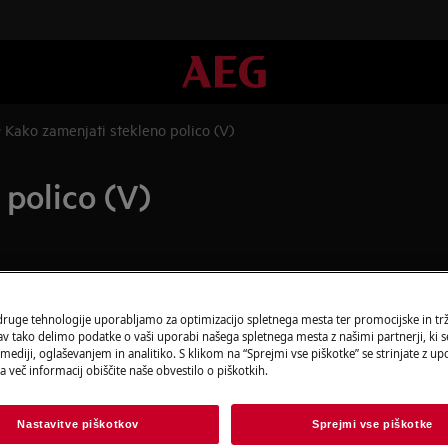
Kako zamenjati stekleno polico (V)
 polico (V)
t in izvlecite omrežni vtič iz
vtičnice.
 druge tehnologije uporabljamo za optimizacijo spletnega mesta ter promocijske in tr
 tako delimo podatke o vaši uporabi našega spletnega mesta z našimi partnerji, ki se
 težkih napravah ga morata premikati
ediji, oglaševanjem in analitiko. S klikom na “Sprejmi vse piškotke” se strinjate z u
a več informacij obiščite naše obvestilo o piškotkih.
ev.
Nastavitve piškotkov
Sprejmi vse piškotke