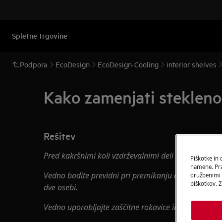
Spletne trgovine
Podpora
EcoDesign
EcoDesign-Cooling
interior shelves
Kako zamenjati stekleno
Rešitev
Pred kakršnimi koli vzdrževalnimi deli izključite apara
Piškotke in
namene. Prav
Vedno bodite previdni pri premikanju aparatov, pri
družbenimi m
piškotkov. Z
dve osebi.
Vedno uporabljajte zaščitne rokavice in zaprto obut