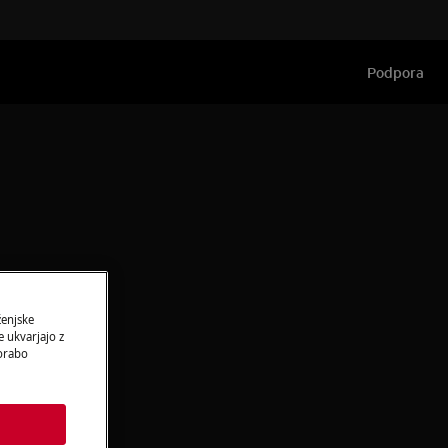
Podpora
ženjske
 ukvarjajo z
porabo