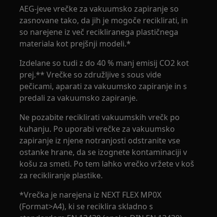
AEG-jeve vrečke za vakuumsko zapiranje so
zasnovane tako, da jih je mogoče reciklirati, in
so narejene iz več recikliranega plastičnega
materiala kot prejšnji modeli.*
Izdelane so tudi z do 40 % manj emisij CO2 kot
prej.** Vrečke so združljive s sous vide
pečicami, aparati za vakuumsko zapiranje in s
predali za vakuumsko zapiranje.
Ne pozabite reciklirati vakuumskih vrečk po
kuhanju. Po uporabi vrečke za vakuumsko
zapiranje iz njene notranjosti odstranite vse
ostanke hrane, da se izognete kontaminaciji v
košu za smeti. Po tem lahko vrečko vržete v koš
za recikliranje plastike.
*Vrečka je narejena iz NEXT FLEX MP0X
(Format>A4), ki se reciklira skladno s