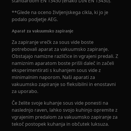
standardom EN 13430 (enako DIN EN 13430).
**Glede na oceno življenjskega cikla, ki jo je
podalo podjetje AEG.
Aparat za vakuumsko zapiranje
Za zapiranje vrečk za sous vide boste
potrebovali aparat za vakuumsko zapiranje.
Obstajajo namizne različice in vgrajeni predali. Z
namiznim aparatom boste prišli daleč in začeli
eksperimentirati s kuhanjem sous vide z
minimalnim naporom. Naši aparati za
vakuumsko zapiranje so fleksibilni in enostavni
za uporabo.
Če želite svoje kuhanje sous vide ponesti na
naslednjo raven, lahko svojo kuhinjo opremite z
vgrajenim predalom za vakuumsko zapiranje za
tekoč postopek kuhanja in občutek luksuza.