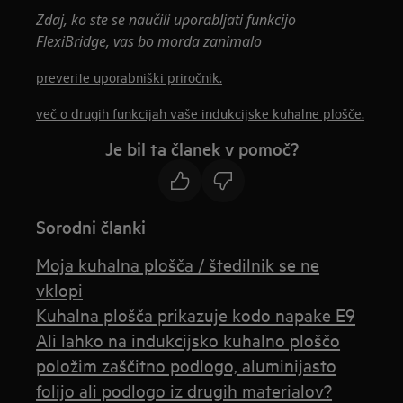
Zdaj, ko ste se naučili uporabljati funkcijo
FlexiBridge, vas bo morda zanimalo
preverite uporabniški priročnik.
več o drugih funkcijah vaše indukcijske kuhalne plošče.
Je bil ta članek v pomoč?
Sorodni članki
Moja kuhalna plošča / štedilnik se ne
vklopi
Kuhalna plošča prikazuje kodo napake E9
Ali lahko na indukcijsko kuhalno ploščo
položim zaščitno podlogo, aluminijasto
folijo ali podlogo iz drugih materialov?