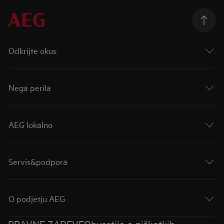
Odkrijte okus
Nega perila
AEG lokalno
Servis&podpora
O podjetju AEG
PRAVNE ZADEVE
Obvestilo o piškotkih