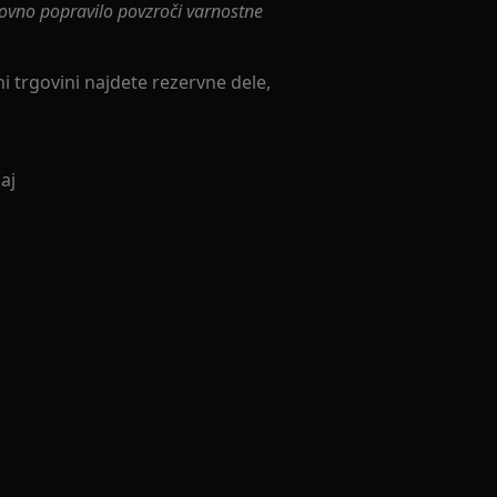
ovno popravilo povzroči varnostne
ni trgovini najdete rezervne dele,
aj