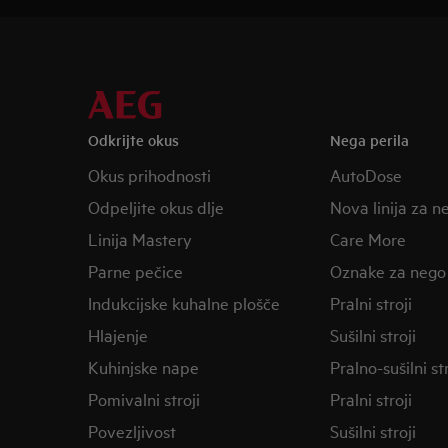
Odkrijte okus
Nega perila
Okus prihodnosti
AutoDose
Odpeljite okus dlje
Nova linija za n
Linija Mastery
Care More
Parne pečice
Oznake za nego
Indukcijske kuhalne plošče
Pralni stroji
Hlajenje
Sušilni stroji
Kuhinjske nape
Pralno-sušilni str
Pomivalni stroji
Pralni stroji
Povezljivost
Sušilni stroji