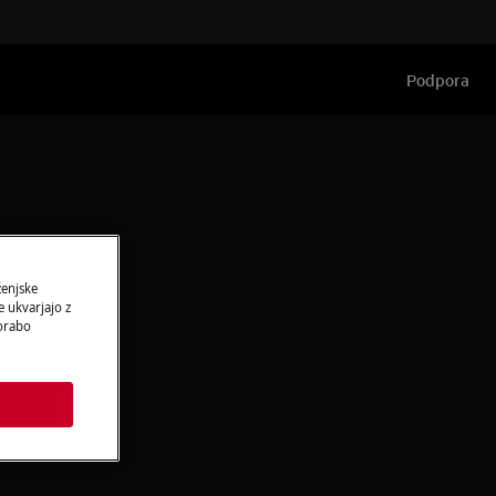
Podpora
ženjske
 ukvarjajo z
porabo