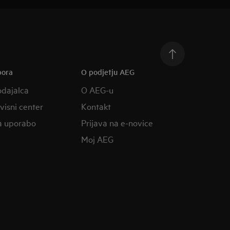
pora
O podjetju AEG
odajalca
O AEG-u
rvisni center
Kontakt
a uporabo
Prijava na e-novice
Moj AEG