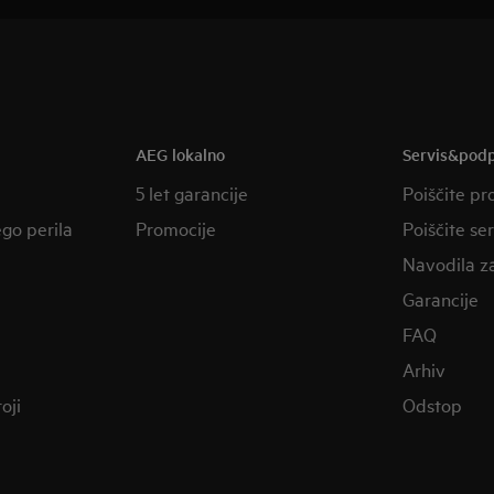
AEG lokalno
Servis&pod
5 let garancije
Poiščite pr
ego perila
Promocije
Poiščite se
Navodila z
Garancije
FAQ
Arhiv
oji
Odstop