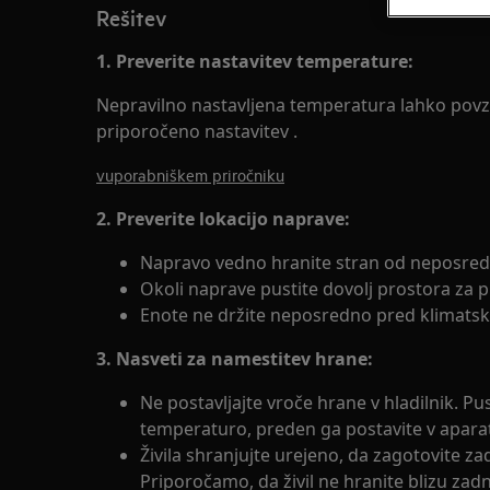
Rešitev
1. Preverite nastavitev temperature:
Nepravilno nastavljena temperatura lahko povzr
priporočeno nastavitev .
vuporabniškem priročniku
2. Preverite lokacijo naprave:
Napravo vedno hranite stran od neposred
Okoli naprave pustite dovolj prostora za p
Enote ne držite neposredno pred klimatsk
3. Nasveti
za namestitev hrane:
Ne postavljajte vroče hrane v hladilnik. Pu
temperaturo, preden ga postavite v apara
Živila shranjujte urejeno, da zagotovite z
Priporočamo, da živil ne hranite blizu zadn