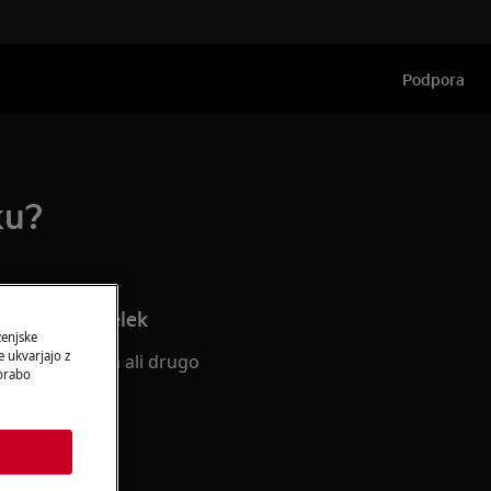
Podpora
ku?
ročnik za izdelek
ženjske
 ukvarjajo z
oiščite navodila ali drugo
porabo
ašem izdelku.