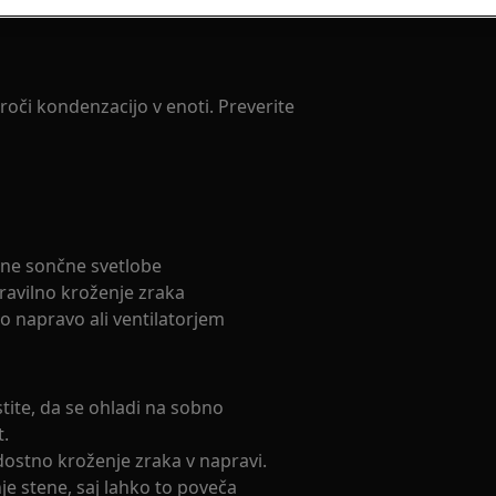
oči kondenzacijo v enoti. Preverite
ne sončne svetlobe
ravilno kroženje zraka
o napravo ali ventilatorjem
stite, da se ohladi na sobno
t.
adostno kroženje zraka v napravi.
je stene, saj lahko to poveča