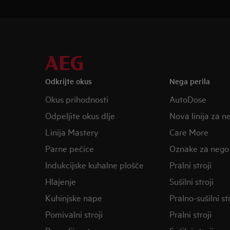
Odkrijte okus
Nega perila
Okus prihodnosti
AutoDose
Odpeljite okus dlje
Nova linija za n
Linija Mastery
Care More
Parne pečice
Oznake za nego
Indukcijske kuhalne plošče
Pralni stroji
Hlajenje
Sušilni stroji
Kuhinjske nape
Pralno-sušilni str
Pomivalni stroji
Pralni stroji