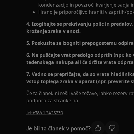
kondenzacijo in povzroči kvarjenje sadja in
Hrano je priporočljivo hraniti v zaprtih/po
4. Izogibajte se prekrivanju polic in predalov,
kroženje zraka v enoti.
5. Poskusite se izogniti prepogostemu odpira
6. Ne puščajte vrat predolgo odprtih (npr. ko 
tedenskega nakupa ali če držite vrata odprt
7. Vedno se prepričajte, da so vrata hladilnik
vstop toplega zraka v aparat (npr. preverite st
Če ta članek ni rešil vaše težave, lahko rezervir
podporo za stranke na .
tel:+386 1 2425730
Je bil ta članek v pomoč?