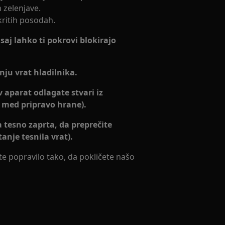
 zelenjave.
kritih posodah.
 saj lahko ti pokrovi blokirajo
nju vrat hladilnika.
v aparat odlagate stvari iz
a med pripravo hrane).
a tesno zaprta, da preprečite
anje tesnila vrat).
ate popravilo tako, da pokličete našo