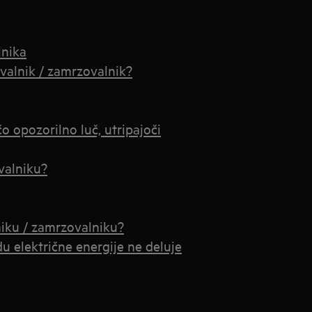
lnika
ovalnik / zamrzovalnik?
o opozorilno luč, utripajoči
valniku?
niku / zamrzovalniku?
u električne energije ne deluje