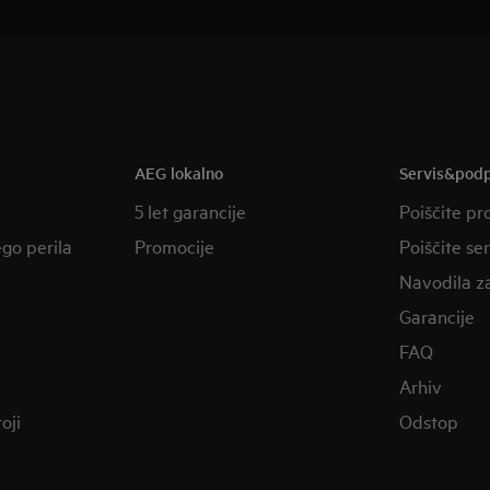
AEG lokalno
Servis&pod
5 let garancije
Poiščite pr
ego perila
Promocije
Poiščite se
Navodila z
Garancije
FAQ
Arhiv
oji
Odstop