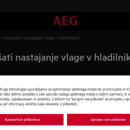
 / zmanjšati nastajanje vlage v hladilniku?
ati nastajanje vlage v hladilni
Najdite svoj pri
ilniku
 druge tehnologije uporabljamo za optimizacijo spletnega mesta ter promocijske in tr
 tako delimo podatke o vaši uporabi našega spletnega mesta z našimi partnerji, ki se
Rešite težave in p
ediji, oglaševanjem in analitiko. S klikom na “Sprejmi vse piškotke” se strinjate z u
dokumentacijo o v
a več informacij obiščite naše obvestilo o piškotkih.
Nastavitve piškotkov
Sprejmi vse piškotke
Najdi priročnik