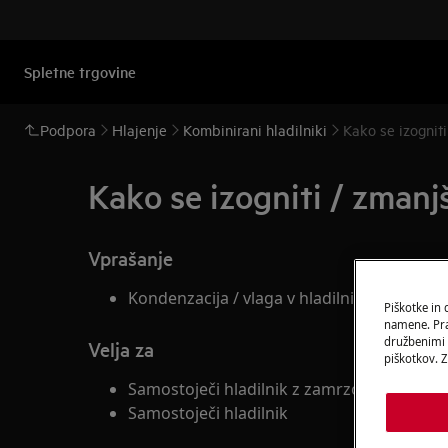
Spletne trgovine
Podpora
Hlajenje
Kombinirani hladilniki
Kako se izogniti
Kako se izogniti / zmanjš
Vprašanje
Kondenzacija / vlaga v hladilniku ali v hlad
Piškotke in
namene. Prav
družbenimi m
Velja za
piškotkov. Z
Samostoječi hladilnik z zamrzovalnikom
Samostoječi hladilnik