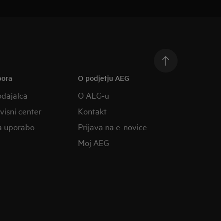
pora
O podjetju AEG
odajalca
O AEG-u
rvisni center
Kontakt
a uporabo
Prijava na e-novice
Moj AEG