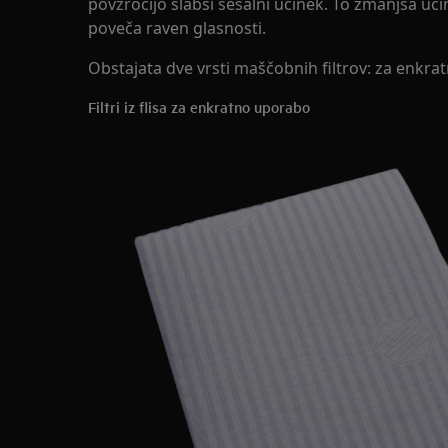
povzročijo slabši sesalni učinek. To zmanjša uč
poveča raven glasnosti.
Obstajata dve vrsti maščobnih filtrov: za enkra
Filtri iz flisa za enkratno uporabo