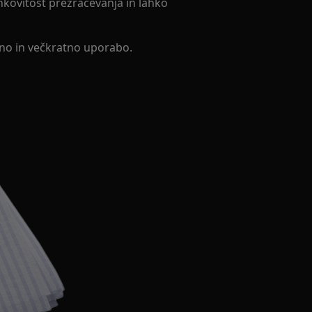
inkovitost prezračevanja in lahko
tno in večkratno uporabo.