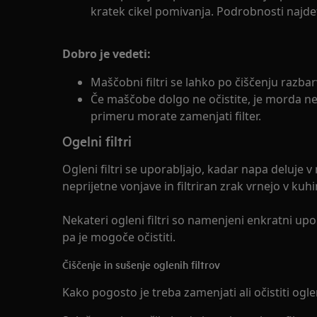
kratek cikel pomivanja. Podrobnosti najd
Dobro je vedeti:
Maščobni filtri se lahko po čiščenju razbarv
Če maščobe dolgo ne očistite, je morda n
primeru morate zamenjati filter.
Ogelni filtri
Ogleni filtri se uporabljajo, kadar napa deluje 
neprijetne vonjave in filtriran zrak vrnejo v kuhi
Nekateri ogleni filtri so namenjeni enkratni upor
pa je mogoče očistiti.
Čiščenje in sušenje oglenih filtrov
Kako pogosto je treba zamenjati ali očistiti ogleni