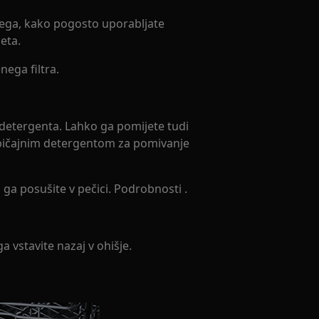
 tega, kako pogosto uporabljate
leta.
nega filtra.
z detergenta. Lahko ga pomijete tudi
običajnim detergentom za pomivanje
li ga posušite v pečici. Podrobnosti .
a vstavite nazaj v ohišje.