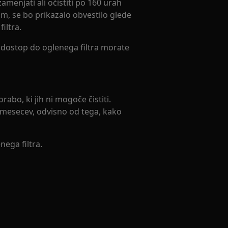
zamenjati ali očistiti po 160 urah
, se bo prikazalo obvestilo glede
filtra.
a dostop do oglenega filtra morate
rabo, ki jih ni mogoče čistiti.
 mesecev, odvisno od tega, kako
nega filtra.