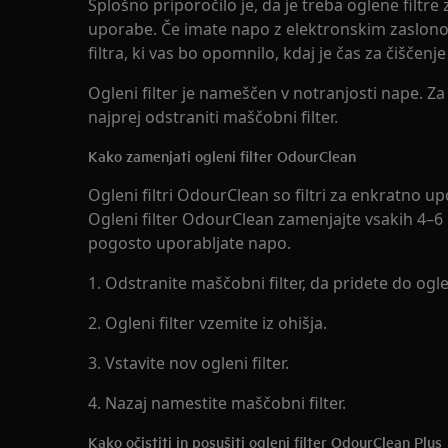
Splošno priporočilo je, da je treba oglene filtre 
uporabe. Če imate napo z elektronskim zaslonom
filtra, ki vas bo opomnilo, kdaj je čas za čiščenje 
Ogleni filter je nameščen v notranjosti nape. Z
najprej odstraniti maščobni filter.
Kako zamenjati ogleni filter OdourClean
Ogleni filtri OdourClean so filtri za enkratno upo
Ogleni filter OdourClean zamenjajte vsakih 4–6
pogosto uporabljate napo.
1. Odstranite maščobni filter, da pridete do ogle
2. Ogleni filter vzemite iz ohišja.
3. Vstavite nov ogleni filter.
4. Nazaj namestite maščobni filter.
Kako očistiti in posušiti ogleni filter OdourClean Plus