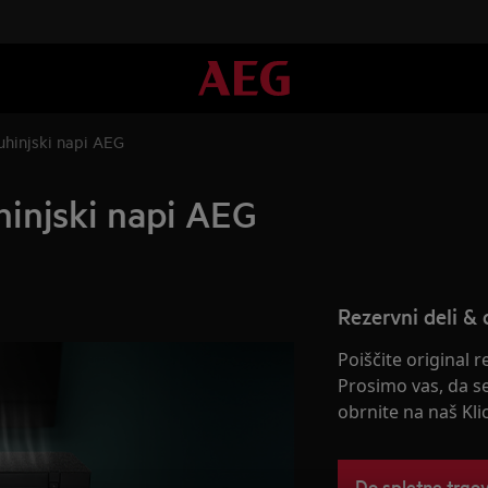
 kuhinjski napi AEG
uhinjski napi AEG
Rezervni deli & 
Poiščite original 
Prosimo vas, da s
obrnite na naš Kli
Do spletne trgo