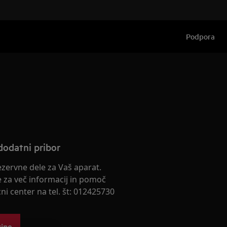
Podpora
dodatni pribor
rezervne dele za Vaš aparat.
e za več informacij in pomoč
cni center na tel. št: 012425730
vine