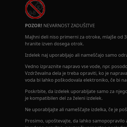
POZOR!
NEVARNOST ZADUŠITVE
Majhni deli niso primerni za otroke, mlajše od 
hranite izven dosega otrok.
Izdelek naj uporabljajo ali nameščajo samo odra
Vedno izpraznite napravo vse vode, npr. posodo
Vzdrževalna dela je treba opraviti, ko je naprav
voda bi lahko poškodovala elektroniko, če bi nap
Poskrbite, da izdelek uporabljate samo za njego
je kompatibilen del za želeni izdelek.
Ne uporabljajte ali nameščajte izdelka, če je p
Prosimo, upoštevajte, da lahko samopopravilo a