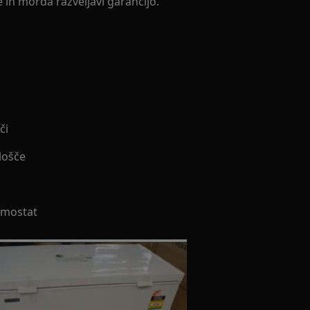
 in morda razveljavi garancijo.
či
lošče
rmostat