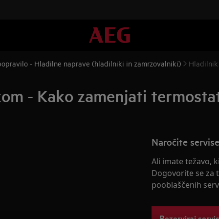
opravilo - Hladilne naprave (hladilniki in zamrzovalniki)
Hladilnik
kom - Kako zamenjati termostat
Naročite servise
Ali imate težavo, 
Dogovorite se za 
pooblaščenih servi
Rezerviraj servi