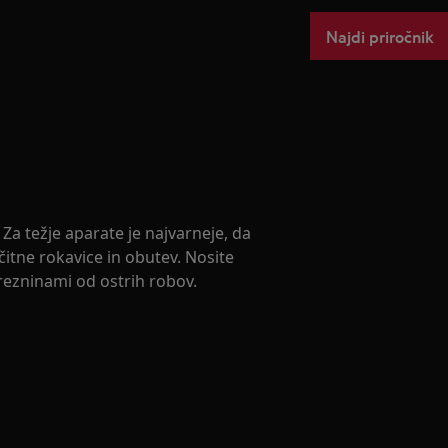
Najdi priročnik
Za težje aparate je najvarneje, da
čitne rokavice in obutev. Nosite
urezninami od ostrih robov.