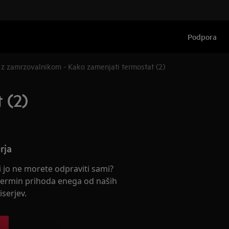
Podpora
 z zamrzovalnikom - Kako zamenjati termostat (2)
 (2)
rja
ki jo ne morete odpraviti sami?
termin prihoda enega od naših
serjev.
s