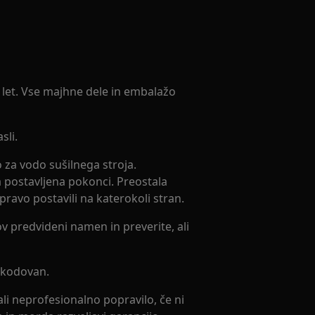
3 let. Vse majhne dele in embalažo
sli.
 za vodo sušilnega stroja.
a postavljena pokonci. Preostala
ravo postavili na katerokoli stran.
v predvideni namen in preverite, ali
oškodovan.
li neprofesionalno popravilo, če ni