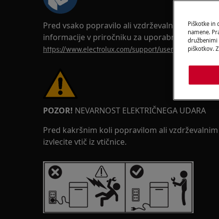
Pred vsako popravilo ali vzdrževalno operacijo 
Piškotke in
namene. Prav
informacije v priročniku za uporabnike vašega i
družbenimi m
https://www.electrolux.com/support/user-manuals/
piškotkov. Z
POZOR!
NEVARNOST ELEKTRIČNEGA UDARA
Pred kakršnim koli popravilom ali vzdrževalni
izvlecite vtič iz vtičnice.